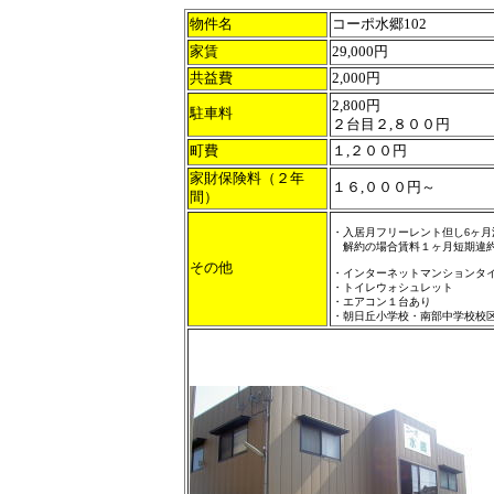
物件名
コーポ水郷102
家賃
29,000円
共益費
2,000円
2,800円
駐車料
２台目２,８００円
町費
１,２００円
家財保険料（２年
１６,０００円～
間）
・入居月フリーレント但し6ヶ月
解約の場合賃料１ヶ月短期違
その他
・インターネットマンションタ
・トイレウォシュレット
・エアコン１台あり
・朝日丘小学校・南部中学校校